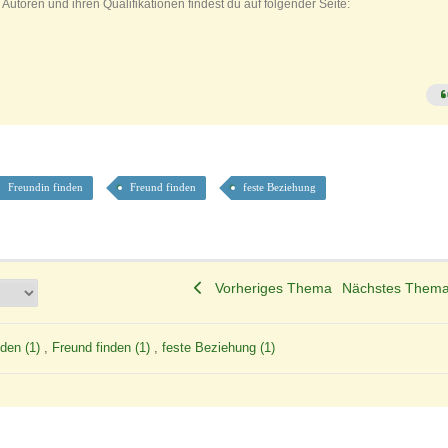
Autoren und ihren Qualifikationen findest du auf folgender Seite:
Freundin finden
Freund finden
feste Beziehung
Vorheriges Thema
Nächstes The
nden (1)
,
Freund finden (1)
,
feste Beziehung (1)