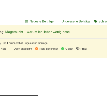
Neueste Beiträge
Ungelesene Beiträge
Schla
rag:
Magersucht – warum ich lieber wenig esse
Das Forum enthält ungelesene Beiträge
Heiß
Oben angepinnt
Nicht genehmigt
Gelöst
Privat