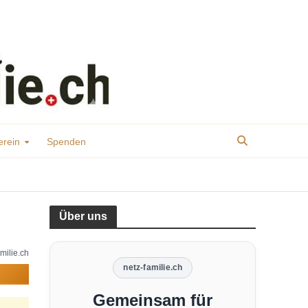
erein
Spenden
Über uns
milie.ch
netz-familie.ch
Gemeinsam für