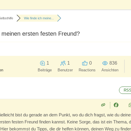
Selbsthilfe
Wie finde ich meine...
/ meinen ersten festen Freund?
1
1
0
836
en
Beiträge
Benutzer
Reactions
Ansichten
RS
Vielleicht bist du gerade an dem Punkt, wo du dich fragst, wie du deine
 ersten festen Freund finden kannst. Keine Sorge, das ist ein Thema, 
. Hier bekommst du Tipps, die dir helfen können, deinen Weg zu finden