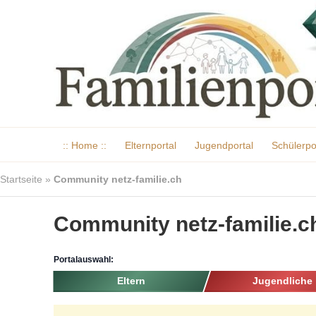
:: Home ::
Elternportal
Jugendportal
Schülerpo
Startseite
»
Community netz-familie.ch
Community netz-familie.c
Portalauswahl:
Eltern
Jugendliche