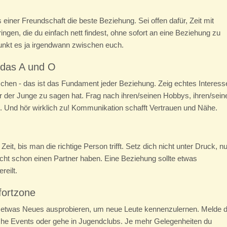
einer Freundschaft die beste Beziehung. Sei offen dafür, Zeit mit
gen, die du einfach nett findest, ohne sofort an eine Beziehung zu
funkt es ja irgendwann zwischen euch.
 das A und O
chen - das ist das Fundament jeder Beziehung. Zeig echtes Interess
der Junge zu sagen hat. Frag nach ihren/seinen Hobbys, ihren/sein
. Und hör wirklich zu! Kommunikation schafft Vertrauen und Nähe.
it, bis man die richtige Person trifft. Setz dich nicht unter Druck, nu
eicht schon einen Partner haben. Eine Beziehung sollte etwas
reilt.
fortzone
u etwas Neues ausprobieren, um neue Leute kennenzulernen. Melde d
che Events oder gehe in Jugendclubs. Je mehr Gelegenheiten du