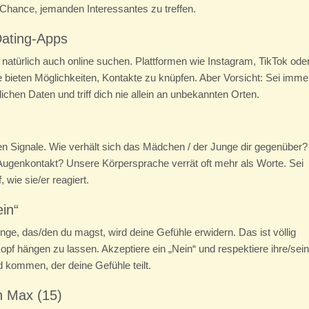
Chance, jemanden Interessantes zu treffen.
Dating-Apps
 natürlich auch online suchen. Plattformen wie Instagram, TikTok ode
e bieten Möglichkeiten, Kontakte zu knüpfen. Aber Vorsicht: Sei imme
chen Daten und triff dich nie allein an unbekannten Orten.
en Signale. Wie verhält sich das Mädchen / der Junge dir gegenüber?
er Augenkontakt? Unsere Körpersprache verrät oft mehr als Worte. Sei
wie sie/er reagiert.
ein“
ge, das/den du magst, wird deine Gefühle erwidern. Das ist völlig
pf hängen zu lassen. Akzeptiere ein „Nein“ und respektiere ihre/sei
 kommen, der deine Gefühle teilt.
n Max (15)