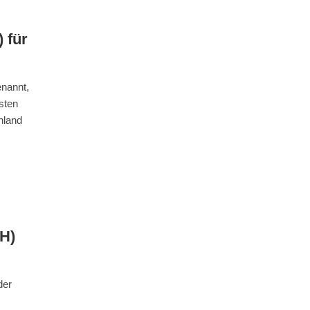
 für
enannt,
sten
hland
CH)
der