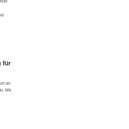
hrer
nd
 für
nzt an
n. Mit