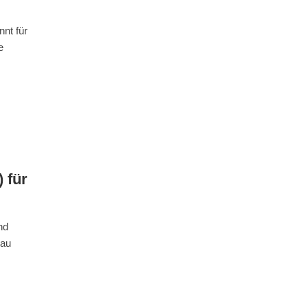
nt für
e
 für
nd
gau