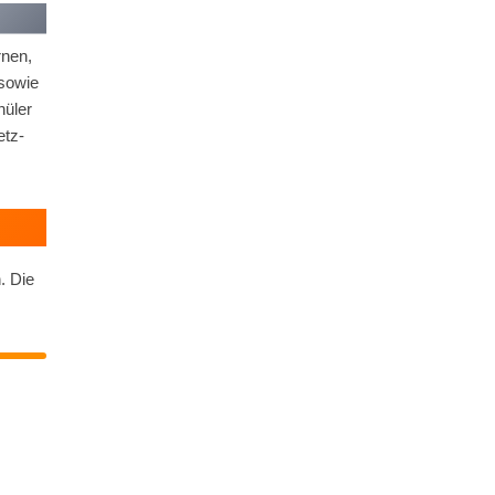
rnen,
 sowie
hüler
tz-
. Die