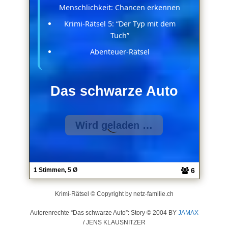
Menschlichkeit: Chancen erkennen
Krimi-Rätsel 5: “Der Typ mit dem
Tuch”
Abenteuer-Rätsel
Das schwarze Auto
6
1 Stimmen, 5 Ø
Krimi-Rätsel © Copyright by netz-familie.ch
Autorenrechte “Das schwarze Auto”: Story © 2004 BY
JAMAX
/ JENS KLAUSNITZER