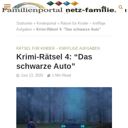
Startseite
»
Kinderportal
»
Rätsel für Kinder – knifflige
Aufgaben
»
Krimi-Rätsel 4: “Das schwarze Auto”
RÄTSEL FÜR KINDER – KNIFFLIGE AUFGABEN
Krimi-Rätsel 4: “Das
schwarze Auto”
Juni 13, 2026
1 Min Read