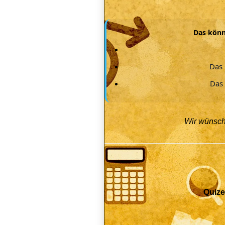
Das könn
Das 
Das 
Wir wünsche
Quize