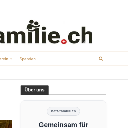
erein
Spenden
Über uns
netz-familie.ch
Gemeinsam für