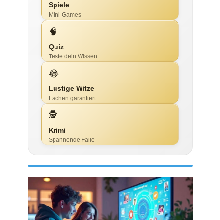
Spiele
Mini-Games
🧠
Quiz
Teste dein Wissen
😂
Lustige Witze
Lachen garantiert
🕵️
Krimi
Spannende Fälle