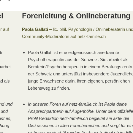
l
Forenleitung & Onlineberatung
r auf
Paola Gallati
– lic. phil. Psychologin / Onlineberaterin un
Community-Moderatorin auf netz-familie.ch
i
Paola Gallati ist eine eidgenössisch anerkannte
Psychotherapeutin aus der Schweiz. Sie arbeitet als
arbeit
Beraterin/Psychotherapeutin in einem Beratungszentr
der Schweiz und unterstützt insbesondere Jugendlich
d als
junge Erwachsene darin, ihren eigenen, persönlichen
Lebensweg zu finden.
nd und
In unseren Foren auf netz-familie.ch ist Paola deine
 und
Ansprechpartnerin auf Augenhöhe. Unter dem offiziell
ist es,
Profil Redaktion netz-familie.ch begleitet sie aktiv die
ehung
Diskussionen in allen Forenbereichen und sorgt für ei
et
sicheren, wertschätzenden Austausch. Egal ob im Elte