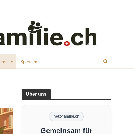
erein
Spenden
Über uns
netz-familie.ch
Gemeinsam für