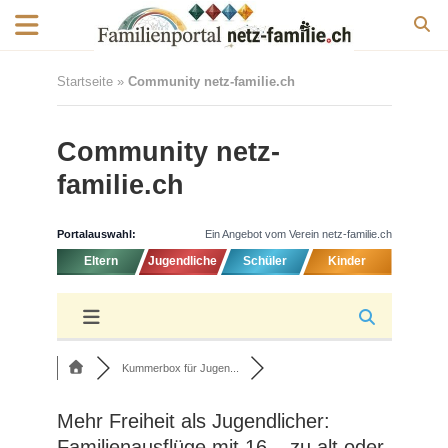
Startseite
»
Community netz-familie.ch
Community netz-
familie.ch
Portalauswahl:
Ein Angebot vom Verein netz-familie.ch
Eltern
Jugendliche
Schüler
Kinder
Kummerbox für Jugen...
Mehr Freiheit als Jugendlicher:
Familienausflüge mit 16 – zu alt oder