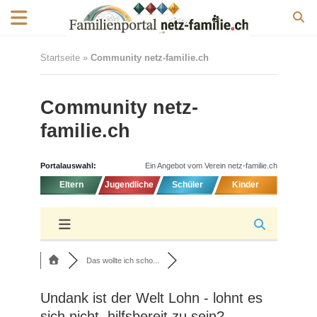
Startseite
»
Community netz-familie.ch
Community netz-
familie.ch
Portalauswahl:
Ein Angebot vom Verein netz-familie.ch
Eltern
Jugendliche
Schüler
Kinder
Das wollte ich scho...
Undank ist der Welt Lohn - lohnt es
sich nicht, hilfsbereit zu sein?