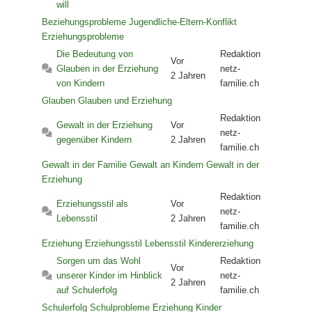
will
Beziehungsprobleme
Jugendliche-Eltern-Konflikt
Erziehungsprobleme
Die Bedeutung von
Redaktion
Vor
Glauben in der Erziehung
netz-
2 Jahren
von Kindern
familie.ch
Glauben
Glauben und Erziehung
Redaktion
Gewalt in der Erziehung
Vor
netz-
gegenüber Kindern
2 Jahren
familie.ch
Gewalt in der Familie
Gewalt an Kindern
Gewalt in der
Erziehung
Redaktion
Erziehungsstil als
Vor
netz-
Lebensstil
2 Jahren
familie.ch
Erziehung
Erziehungsstil
Lebensstil
Kindererziehung
Sorgen um das Wohl
Redaktion
Vor
unserer Kinder im Hinblick
netz-
2 Jahren
auf Schulerfolg
familie.ch
Schulerfolg
Schulprobleme
Erziehung
Kinder