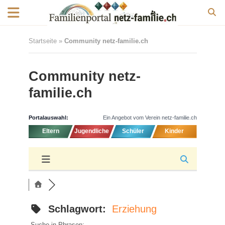
Startseite
»
Community netz-familie.ch
Community netz-
familie.ch
Portalauswahl:
Ein Angebot vom Verein netz-familie.ch
Eltern
Jugendliche
Schüler
Kinder
Schlagwort:
Erziehung
Suche in Phrasen: