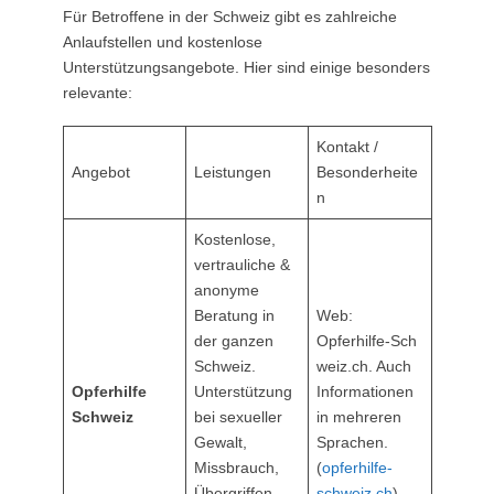
Für Betroffene in der Schweiz gibt es zahlreiche
Anlaufstellen und kostenlose
Unterstützungsangebote. Hier sind einige besonders
relevante:
Kontakt /
Angebot
Leistungen
Besonderheite
n
Kostenlose,
vertrauliche &
anonyme
Beratung in
Web:
der ganzen
Opferhilfe‑Sch
Schweiz.
weiz.ch. Auch
Opferhilfe
Unterstützung
Informationen
Schweiz
bei sexueller
in mehreren
Gewalt,
Sprachen.
Missbrauch,
(
opferhilfe-
Übergriffen,
schweiz.ch
)