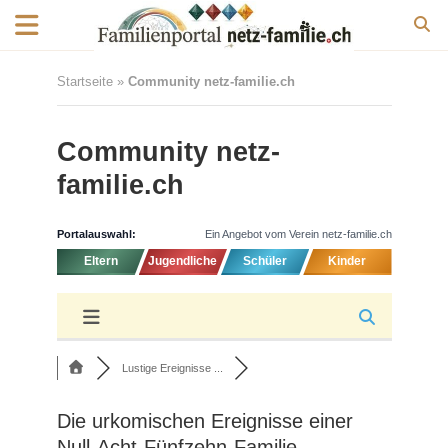
Startseite
»
Community netz-familie.ch
Community netz-
familie.ch
Portalauswahl:
Ein Angebot vom Verein netz-familie.ch
Eltern
Jugendliche
Schüler
Kinder
Lustige Ereignisse ...
Die urkomischen Ereignisse einer
Null-Acht-Fünfzehn-Familie