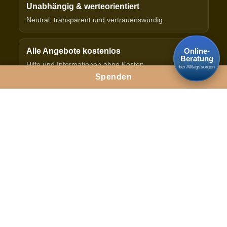
Unabhängig & werteorientiert
Neutral, transparent und vertrauenswürdig.
Online-
Alle Angebote kostenlos
Beratung
Hilfe und Informationen ohne Kosten.
bei Alltagssorgen
Spenden
In der Schweiz verwurzelt
Für alle Familien im In- und Ausland.
IMPRESSUM
DATENSCHUTZ
SPENDEN