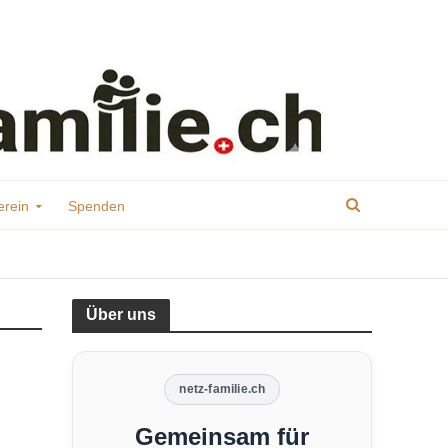
erein
Spenden
Über uns
netz-familie.ch
Gemeinsam für