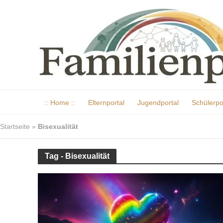
:: Home ::
Elternportal
Jugendportal
Schülerpo
Startseite
»
Bisexualität
Tag - Bisexualität