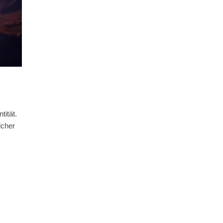
tität.
lcher