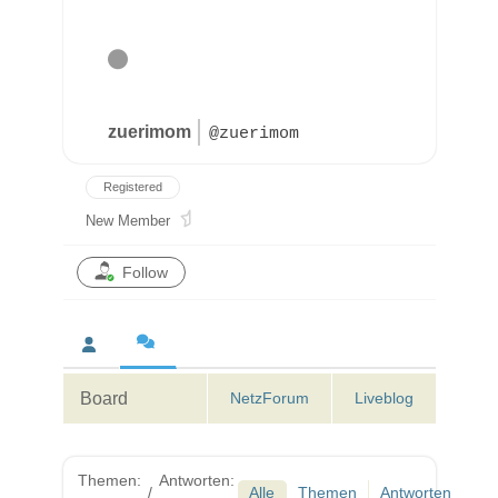
zuerimom
@zuerimom
Registered
New Member
Follow
Board
NetzForum
Liveblog
Themen:
Antworten:
/
Alle
Themen
Antworten