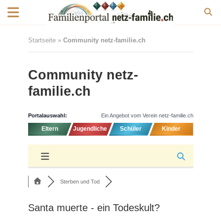
Startseite
»
Community netz-familie.ch
Community netz-
familie.ch
Portalauswahl:
Ein Angebot vom Verein netz-familie.ch
Eltern
Jugendliche
Schüler
Kinder
Sterben und Tod
Santa muerte - ein Todeskult?