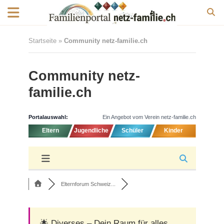
Startseite
»
Community netz-familie.ch
Community netz-
familie.ch
Portalauswahl:
Ein Angebot vom Verein netz-familie.ch
Eltern
Jugendliche
Schüler
Kinder
Elternforum Schweiz...
🌟 Diverses – Dein Raum für alles,