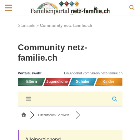
Startseite
»
Community netz-familie.ch
Community netz-
familie.ch
Portalauswahl:
Ein Angebot vom Verein netz-familie.ch
Eltern
Jugendliche
Schüler
Kinder
Elternforum Schweiz...
Alleinerziehend