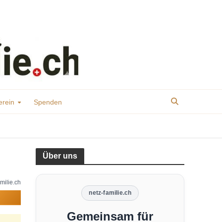
erein
Spenden
Über uns
milie.ch
netz-familie.ch
Gemeinsam für