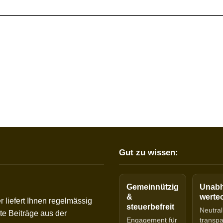
Gut zu wissen:
Gemeinnützig
Unabh
&
werteo
r liefert Ihnen regelmässig
steuerbefreit
Neutral
e Beiträge aus der
Engagement für
transp