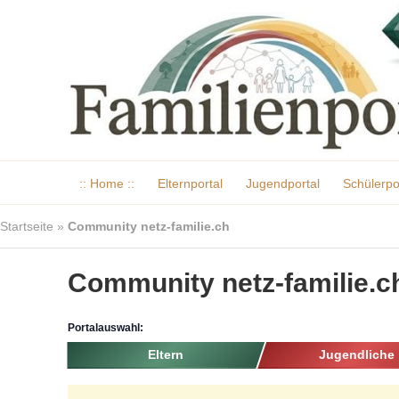
:: Home ::
Elternportal
Jugendportal
Schülerpo
Startseite
»
Community netz-familie.ch
Community netz-familie.c
Portalauswahl:
Eltern
Jugendliche