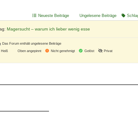
Neueste Beiträge
Ungelesene Beiträge
Schla
rag:
Magersucht – warum ich lieber wenig esse
Das Forum enthält ungelesene Beiträge
Heiß
Oben angepinnt
Nicht genehmigt
Gelöst
Privat