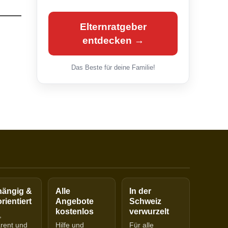
Elternratgeber
entdecken →
Das Beste für deine Familie!
ängig &
Alle
In der
rientiert
Angebote
Schweiz
kostenlos
verwurzelt
,
arent und
Hilfe und
Für alle