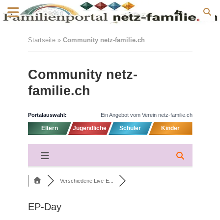
Startseite
»
Community netz-familie.ch
Community netz-
familie.ch
Portalauswahl:
Ein Angebot vom Verein netz-familie.ch
Eltern
Jugendliche
Schüler
Kinder
Verschiedene Live-E...
EP-Day