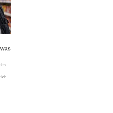
 was
den,
lich