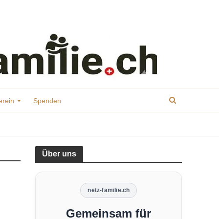
erein
Spenden
Über uns
netz-familie.ch
Gemeinsam für