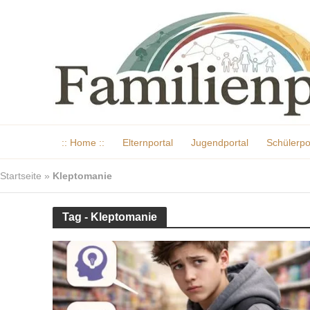
:: Home ::
Elternportal
Jugendportal
Schülerpo
Startseite
»
Kleptomanie
Tag - Kleptomanie