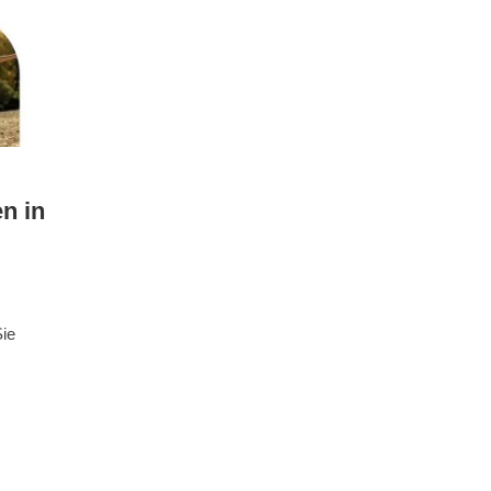
n in
Sie