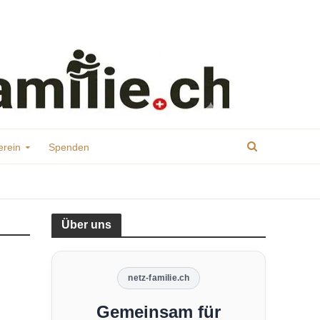
erein
Spenden
Über uns
netz-familie.ch
Gemeinsam für