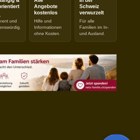
ängig &
Alle
In der
rientiert
Angebote
Schweiz
kostenlos
verwurzelt
,
arent und
Hilfe und
Für alle
enswürdig.
Informationen
Familien im In-
ohne Kosten.
und Ausland.