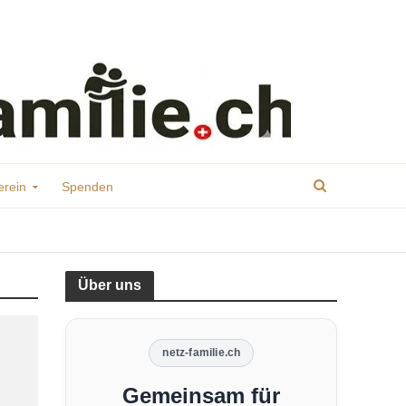
erein
Spenden
Über uns
netz-familie.ch
Gemeinsam für