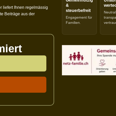
Gemeinnützig
Unabh
&
werteo
r liefert Ihnen regelmässig
steuerbefreit
Neutral
e Beiträge aus der
Engagement für
transp
Familien.
vertrau
miert