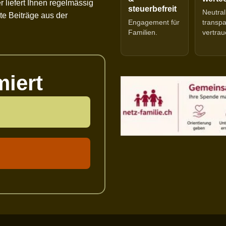
r liefert Ihnen regelmässig
steuerbefreit
Neutral
e Beiträge aus der
Engagement für
transp
Familien.
vertrau
miert