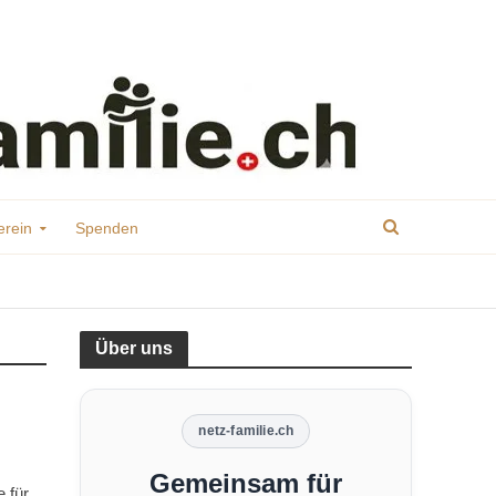
erein
Spenden
Über uns
netz-familie.ch
Gemeinsam für
 für