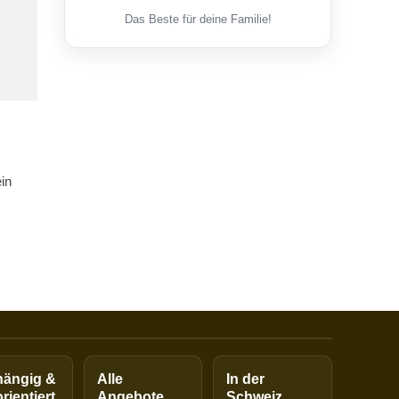
Das Beste für deine Familie!
in
ängig &
Alle
In der
rientiert
Angebote
Schweiz