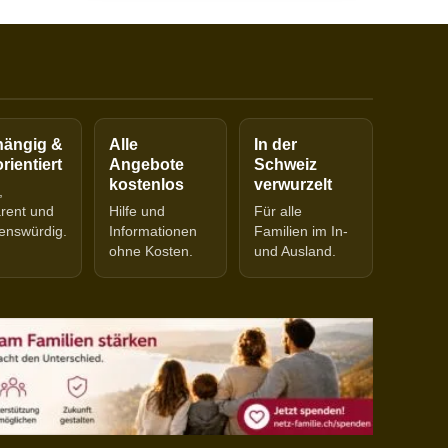
ängig &
Alle
In der
rientiert
Angebote
Schweiz
kostenlos
verwurzelt
,
arent und
Hilfe und
Für alle
enswürdig.
Informationen
Familien im In-
ohne Kosten.
und Ausland.