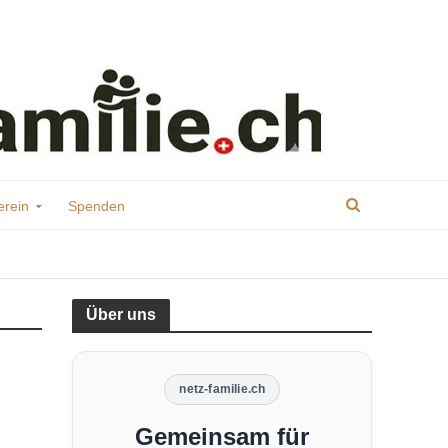
erein
Spenden
Über uns
netz-familie.ch
Gemeinsam für