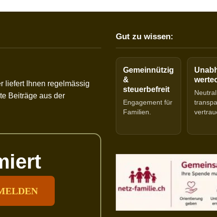
Gut zu wissen:
Gemeinnützig
Unabh
&
werteo
r liefert Ihnen regelmässig
steuerbefreit
Neutral
e Beiträge aus der
Engagement für
transp
Familien.
vertrau
miert