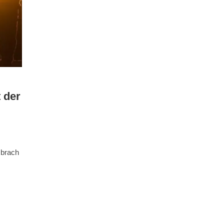
 der
 brach