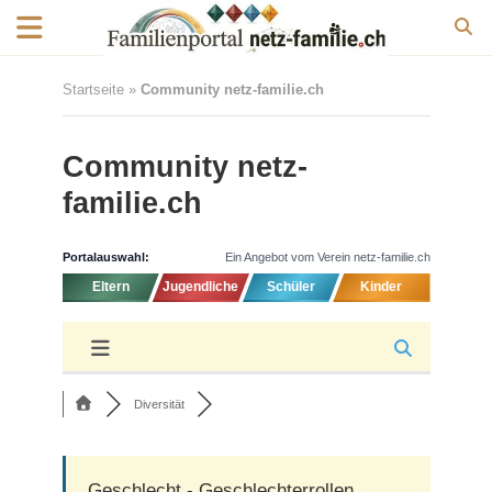
Startseite
»
Community netz-familie.ch
Community netz-
familie.ch
Portalauswahl:
Ein Angebot vom Verein netz-familie.ch
Eltern
Jugendliche
Schüler
Kinder
Diversität
Geschlecht - Geschlechterrollen