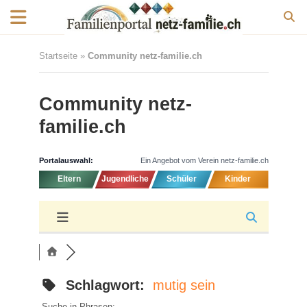
Startseite
»
Community netz-familie.ch
Community netz-
familie.ch
Portalauswahl:
Ein Angebot vom Verein netz-familie.ch
Eltern
Jugendliche
Schüler
Kinder
Schlagwort:
mutig sein
Suche in Phrasen: